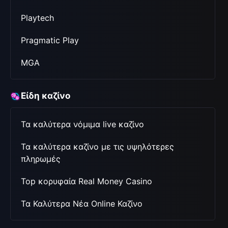
Playtech
Pragmatic Play
MGA
Είδη καζίνο
Τα καλύτερα νόμιμα live καζίνο
Τα καλύτερα καζίνο με τις υψηλότερες
πληρωμές
Top κορυφαία Real Money Casino
Τα Καλύτερα Νέα Online Καζίνο