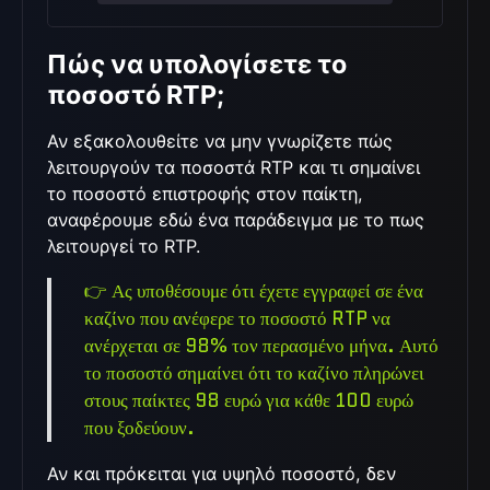
Πώς να υπολογίσετε το
ποσοστό RTP;
Αν εξακολουθείτε να μην γνωρίζετε πώς
λειτουργούν τα ποσοστά RTP και τι σημαίνει
το ποσοστό επιστροφής στον παίκτη,
αναφέρουμε εδώ ένα παράδειγμα με το πως
λειτουργεί το RTP.
👉 Ας υποθέσουμε ότι έχετε εγγραφεί σε ένα
καζίνο που ανέφερε το ποσοστό RTP να
ανέρχεται σε 98% τον περασμένο μήνα. Αυτό
το ποσοστό σημαίνει ότι το καζίνο πληρώνει
στους παίκτες 98 ευρώ για κάθε 100 ευρώ
που ξοδεύουν.
Αν και πρόκειται για υψηλό ποσοστό, δεν