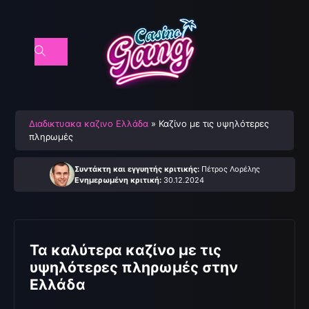
Διαδικτυακα καζινο Ελλάδα
»
Καζίνο με τις υψηλότερες
πληρωμές
Συντάκτη και εγγυητής κριτικής:
Πέτρος Λορέλης
Ενημερωμένη κριτική:
30.12.2024
Τα καλύτερα καζίνο με τις
υψηλότερες πληρωμές στην
Ελλάδα