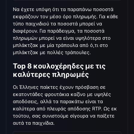
Να έχετε υπόψη ότι τα παραπάνω ποσοστά
εκφράζουν τον μέσο όρο πληρωμής. Για κάθε
τύπο παιχνιδιού τα ποσοστά μπορεί να
διαφέρουν. Για παράδειγμα, τα ποσοστά
πληρωμών μπορεί να είναι υψηλότερα στο
μπλάκτζακ με μία τράπουλα από ό,τι στο
μπλάκτζακ με πολλές τράπουλες.
Top 8 κουλοχέρηδες με τις
καλύτερες πληρωμές
Οι Έλληνες παίκτες έχουν πρόσβαση σε
εκατοντάδες φρουτάκια καζίνο με υψηλές
αποδόσεις, αλλά τα παρακάτω είναι τα
καλύτερα από πλευράς απόδοσης RTP. Ως εκ
τούτου, σας συνιστούμε σίγουρα να παίξετε
αυτά τα παιχνίδια.