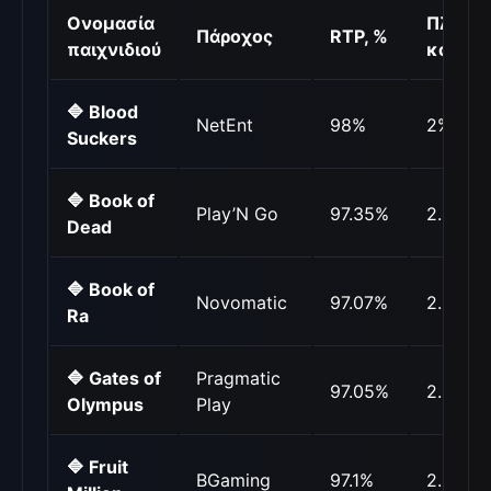
Ονομασία
Πλεον
Πάροχος
RTP, %
παιχνιδιού
καζίνο
🔷 Blood
NetEnt
98%
2%
Suckers
🔷 Book of
Play’N Go
97.35%
2.65%
Dead
🔷 Book of
Novomatic
97.07%
2.93%
Ra
🔷 Gates of
Pragmatic
97.05%
2.95%
Olympus
Play
🔷 Fruit
BGaming
97.1%
2.9%