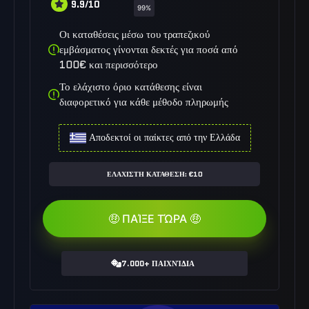
9.9/10
99%
Οι καταθέσεις μέσω του τραπεζικού
εμβάσματος γίνονται δεκτές για ποσά από
100€ και περισσότερο
Το ελάχιστο όριο κατάθεσης είναι
διαφορετικό για κάθε μέθοδο πληρωμής
Αποδεκτοί οι παίκτες από την Ελλάδα
ΕΛΆΧΙΣΤΗ ΚΑΤΆΘΕΣΗ: €10
🤑 ΠΑΊΞΕ ΤΏΡΑ 🤑
7.000+ ΠΑΙΧΝΊΔΙΑ