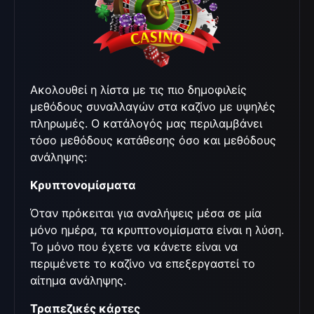
Ακολουθεί η λίστα με τις πιο δημοφιλείς
μεθόδους συναλλαγών στα καζίνο με υψηλές
πληρωμές. Ο κατάλογός μας περιλαμβάνει
τόσο μεθόδους κατάθεσης όσο και μεθόδους
ανάληψης:
Κρυπτονομίσματα
Όταν πρόκειται για αναλήψεις μέσα σε μία
μόνο ημέρα, τα κρυπτονομίσματα είναι η λύση.
Το μόνο που έχετε να κάνετε είναι να
περιμένετε το καζίνο να επεξεργαστεί το
αίτημα ανάληψης.
Τραπεζικές κάρτες