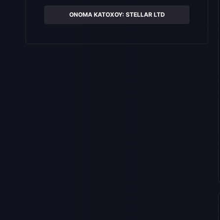
ΌΝΟΜΑ ΚΑΤΌΧΟΥ: STELLAR LTD