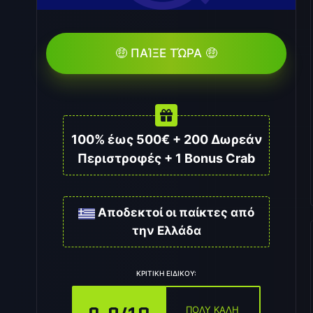
🤑 ΠΑΊΞΕ ΤΏΡΑ 🤑
100% έως 500€ + 200 Δωρεάν
Περιστροφές + 1 Bonus Crab
Αποδεκτοί οι παίκτες από
την Ελλάδα
ΚΡΙΤΙΚΉ ΕΙΔΙΚΟΎ:
ΠΟΛΎ ΚΑΛΉ