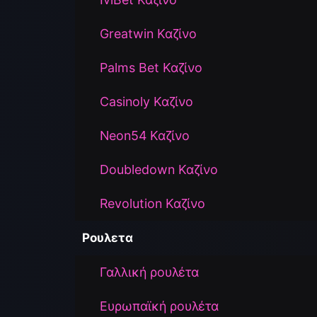
Greatwin Καζίνο
Palms Bet Καζίνο
Casinoly Καζίνο
Neon54 Καζίνο
Doubledown Καζίνο
Revolution Καζίνο
Ρουλετα
Γαλλική ρουλέτα
Ευρωπαϊκή ρουλέτα