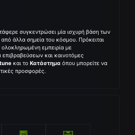
ατάφερε συγκεντρώσει μία ισχυρή βάση των
 από άλλα σημεία του κόσμου. Πρόκειται
α ολοκληρωμένη εμπειρία με
α επιβραβεύσεων και καινοτόμες
rtune
και το
Κατάστημα
όπου μπορείτε να
ατικές προσφορές.