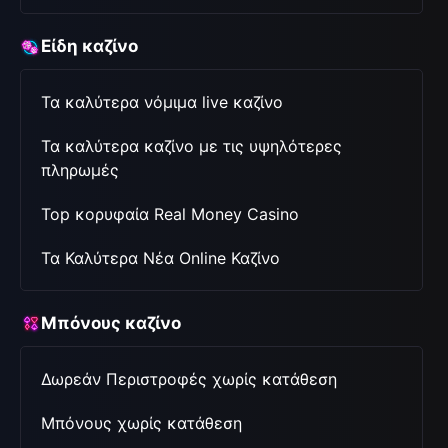
Είδη καζίνο
Τα καλύτερα νόμιμα live καζίνο
Τα καλύτερα καζίνο με τις υψηλότερες
πληρωμές
Top κορυφαία Real Money Casino
Τα Καλύτερα Νέα Online Καζίνο
Μπόνους καζίνο
Δωρεάν Περιστροφές χωρίς κατάθεση
Μπόνους χωρίς κατάθεση