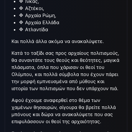
🔷 Ίνκας,
🔷 Αζτέκοι,
🔷 Αρχαία Ρώμη,
🔷 Αρχαία Ελλάδα
🔷 Ατλαντίδα
Και πολλά άλλα ακόμα να ανακαλύψετε.
Κατά το ταξίδι σας προς αρχαίους πολιτισμούς,
θα συναντάτε τους θεούς και θεότητες, μαγικά
πλάσματα, όπλα που χάρισαν οι θεοί του
Ολύμπου, και πολλά σύμβολα που έχουν πάρει
την μορφή εμπνευσμένα από μύθους και
ιστορία των πολιτισμών που δεν υπάρχουν πιά.
Αφού έχουμε αναφερθεί στο θέμα των
χαμένων θησαυρών, σίγουρα θα βρείτε πολλά
μπόνους και δώρα να ανακαλύψετε που σας
επιφυλάσσουν οι θεοί της αρχαιότητας.