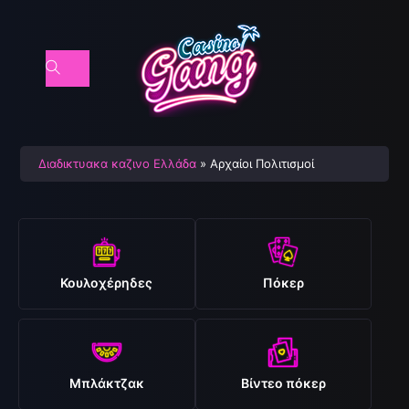
Διαδικτυακα καζινο Ελλάδα
»
Αρχαίοι Πολιτισμοί
Κουλοχέρηδες
Πόκερ
Μπλάκτζακ
Βίντεο πόκερ