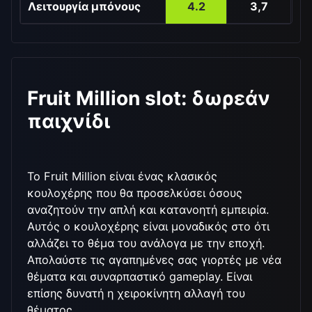
Λειτουργία μπόνους
4.2
3,7
Fruit Million slot: δωρεάν
παιχνίδι
Το Fruit Million είναι ένας κλασικός
κουλοχέρης που θα προσελκύσει όσους
αναζητούν την απλή και κατανοητή εμπειρία.
Αυτός ο κουλοχέρης είναι μοναδικός στο ότι
αλλάζει το θέμα του ανάλογα με την εποχή.
Απολαύστε τις αγαπημένες σας γιορτές με νέα
θέματα και συναρπαστικό gameplay. Είναι
επίσης δυνατή η χειροκίνητη αλλαγή του
θέματος.