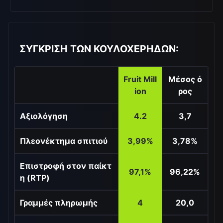
ΣΥΓΚΡΙΣΗ ΤΩΝ ΚΟΥΛΟΧΕΡΗΔΩΝ:
Fruit Mill
Μέσος ό
ion
ρος
Αξιολόγηση
4.2
3,7
Πλεονέκτημα σπιτιού
3,99%
3,78%
Επιστροφή στον παίκτ
97,1%
96,22%
η (RTP)
Γραμμές πληρωμής
4
20,0