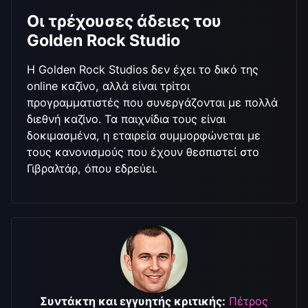
Οι τρέχουσες άδειες του
Golden Rock Studio
Η Golden Rock Studios δεν έχει το δικό της
online καζίνο, αλλά είναι τρίτοι
προγραμματιστές που συνεργάζονται με πολλά
διεθνή καζίνο. Τα παιχνίδια τους είναι
δοκιμασμένα, η εταιρεία συμμορφώνεται με
τους κανονισμούς που έχουν θεσπιστεί στο
Γιβραλτάρ, όπου εδρεύει.
Συντάκτη και εγγυητής κριτικής:
Πέτρος