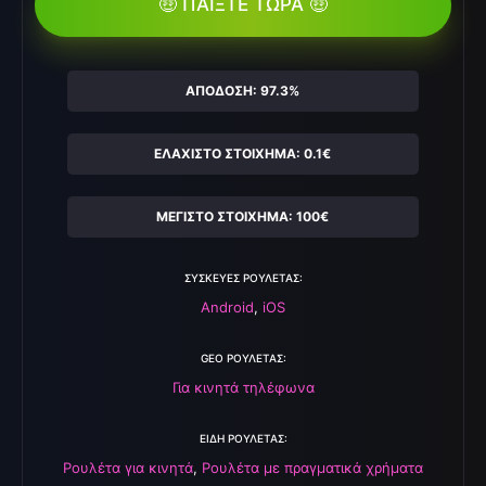
🤑 ΠΑΙΞΤΕ ΤΩΡΑ 🤑
ΑΠΌΔΟΣΗ: 97.3%
ΕΛΆΧΙΣΤΟ ΣΤΟΊΧΗΜΑ: 0.1€
ΜΈΓΙΣΤΟ ΣΤΟΊΧΗΜΑ: 100€
ΣΥΣΚΕΥΈΣ ΡΟΥΛΈΤΑΣ:
Android
,
iOS
GEO ΡΟΥΛΈΤΑΣ:
Για κινητά τηλέφωνα
ΕΊΔΗ ΡΟΥΛΈΤΑΣ:
Ρουλέτα για κινητά
,
Ρουλέτα με πραγματικά χρήματα