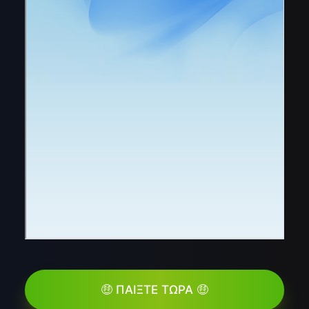
🤑 ΠΑΙΞΤΕ ΤΩΡΑ 🤑