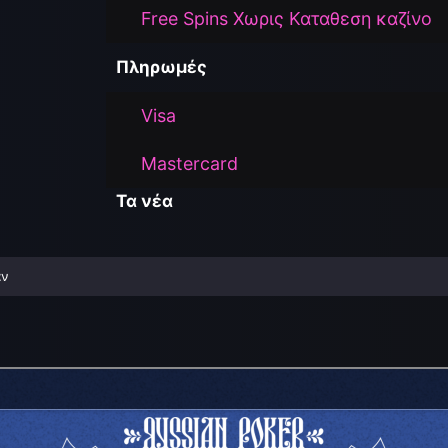
Free Spins Χωρις Καταθεση καζίνο
Πληρωμές
Visa
Mastercard
Τα νέα
άν