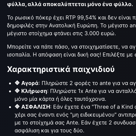
φύλλα, αλλά αποκαλύπτεται μόνο ένα φύλλο.
Το ρωσικό πόκερ έχει RTP 99,54% και δεν είναι πε
δημοφιλές στην Ανατολική Ευρώπη. Το μέγιστο ante
μέγιστο στοίχημα φτάνει στις 3.000 ευρώ.
Μπορείτε να πάτε πάσο, να στοιχηματίσετε, να α
ισοπαλία. Η απόφαση είναι δική σας! Επιλέξτε με
Χαρακτηριστικά παιχνιδιού
🔷 Αγορά
: Πληρώστε 2 φορές το ante για να α
🔷 Κλήρωση
: Πληρώστε 1x Ante για να ανταλλ
μόνο μία κάρτα ή όλες ταυτόχρονα.
🔷 ΑΣΦΑΛΙΣΗ
: Εάν έχετε ένα "Three of a Kind
χέρι σας έναντι ενός "μη ειδικευμένου" αντιπ
με το στοίχημά σας Ante. Εάν έχετε 2 συνδυα
ασφάλιση και για τους δύο.