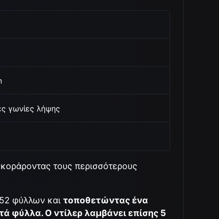
h
ς γωνίες λήψης
ρ σκοράροντας τους περισσότερους
ν 52 φύλλων και
τοποθετώντας ένα
στά φύλλα. Ο ντίλερ λαμβάνει επίσης 5