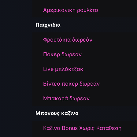
Αμερικανική ρουλέτα
Παιχνιδια
Φρουτάκια δωρεάν
Πόκερ δωρεάν
Live μπλάκτζακ
Βίντεο πόκερ δωρεάν
Μπακαρά δωρεάν
Μπονους καζινο
Καζίνο Bonus Χωρις Καταθεση