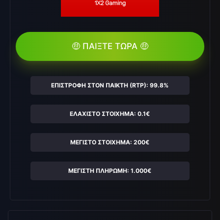
🤑 ΠΑΙΞΤΕ ΤΩΡΑ 🤑
ΕΠΙΣΤΡΟΦΉ ΣΤΟΝ ΠΑΊΚΤΗ (RTP): 99.8%
ΕΛΆΧΙΣΤΟ ΣΤΟΊΧΗΜΑ: 0.1€
ΜΈΓΙΣΤΟ ΣΤΟΊΧΗΜΑ: 200€
ΜΈΓΙΣΤΗ ΠΛΗΡΩΜΉ: 1.000€