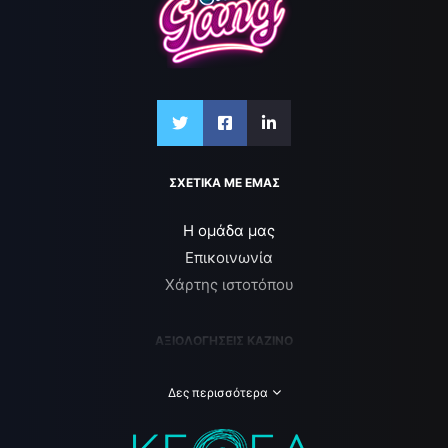
ΣΧΕΤΙΚΑ ΜΕ ΕΜΑΣ
Η ομάδα μας
Επικοινωνία
Χάρτης ιστοτόπου
ΑΞΙΟΛΟΓΗΣΕΙΣ ΚΑΖΙΝΟ
Ice Καζίνο
Δες περισσότερα
Vulkan Vegas Καζίνο
20Bet Καζίνο