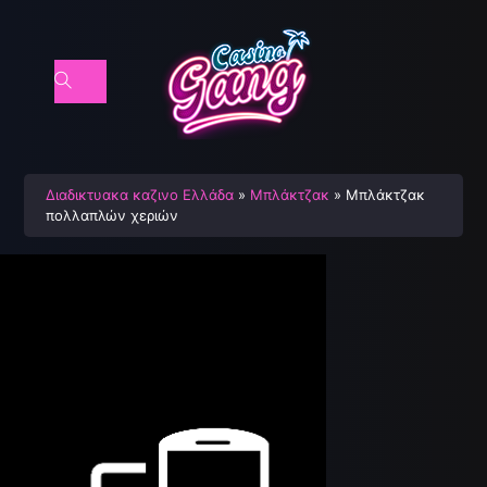
Διαδικτυακα καζινο Ελλάδα
»
Μπλάκτζακ
»
Μπλάκτζακ
πολλαπλών χεριών