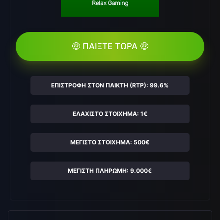
🤑 ΠΑΙΞΤΕ ΤΩΡΑ 🤑
ΕΠΙΣΤΡΟΦΉ ΣΤΟΝ ΠΑΊΚΤΗ (RTP): 99.6%
ΕΛΆΧΙΣΤΟ ΣΤΟΊΧΗΜΑ: 1€
ΜΈΓΙΣΤΟ ΣΤΟΊΧΗΜΑ: 500€
ΜΈΓΙΣΤΗ ΠΛΗΡΩΜΉ: 9.000€