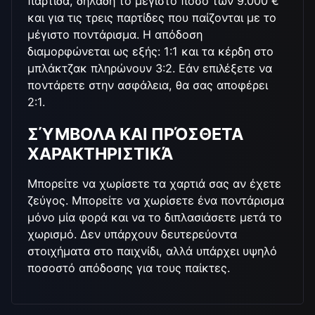
παρτίδα, δηλαδή το μέγιστο ποσό των 9.000 €
και για τις τρεις παρτίδες που παίζονται με το
μέγιστο ποντάρισμα. Η απόδοση
διαμορφώνεται ως εξής: 1:1 και τα κέρδη στο
μπλάκτζακ πληρώνουν 3:2. Εάν επιλέξετε να
ποντάρετε στην ασφάλεια, θα σας αποφέρει
2:1.
ΣΎΜΒΟΛΑ ΚΑΙ ΠΡΌΣΘΕΤΑ
ΧΑΡΑΚΤΗΡΙΣΤΙΚΆ
Μπορείτε να χωρίσετε τα χαρτιά σας αν έχετε
ζεύγος. Μπορείτε να χωρίσετε ένα ποντάρισμα
μόνο μία φορά και να το διπλασιάσετε μετά το
χωρισμό. Δεν υπάρχουν δευτερεύοντα
στοιχήματα στο παιχνίδι, αλλά υπάρχει υψηλό
ποσοστό απόδοσης για τους παίκτες.