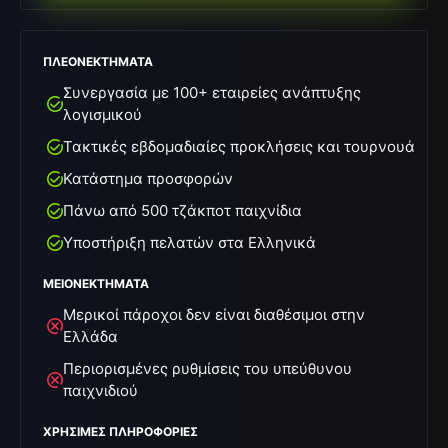
ΠΛΕΟΝΕΚΤΉΜΑΤΑ
Συνεργασία με 100+ εταιρείες ανάπτυξης
λογισμικού
Τακτικές εβδομαδιαίες προκλήσεις και τουρνουά
Κατάστημα προσφορών
Πάνω από 500 τζάκποτ παιχνίδια
Υποστήριξη πελατών στα Ελληνικά
ΜΕΙΟΝΕΚΤΉΜΑΤΑ
Μερικοί πάροχοι δεν είναι διαθέσιμοι στην
Ελλάδα
Περιορισμένες ρυθμίσεις του υπεύθυνου
παιχνιδιού
ΧΡΉΣΙΜΕΣ ΠΛΗΡΟΦΟΡΊΕΣ