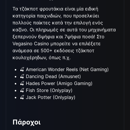
Τα τζάκποτ φρουτάκια είναι μία ειδική
κατηγορία παιχνιδιών, που προσελκύει
πολλούς παίκτες κατά την επιλογή ενός
καζίνο. Οι πληρωμές σε αυτά του μηχανήματα
ξεπερνούν 6ψήφια και 7ψήφια ποσά! Στο
Vegasino Casino μπορείτε να επιλέξετε
ανάμεσα σε 500+ εκδόσεις τζάκποτ
κουλοχέρηδων, όπως π.χ.
🍒 American Wonder Reels (Net Gaming)
🍒 Dancing Dead (Amusnet)
🍒 Hades Power (Amigo Gaming)
🍒 Fish Store (Onlyplay)
🍒 Jack Potter (Onlyplay)
Πάροχοι