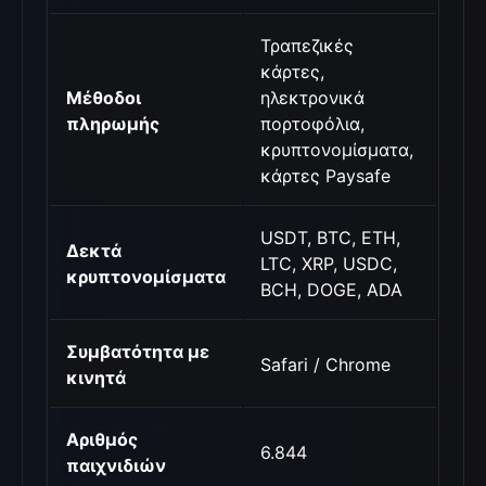
Τραπεζικές
κάρτες,
Μέθοδοι
ηλεκτρονικά
πληρωμής
πορτοφόλια,
κρυπτονομίσματα,
κάρτες Paysafe
USDT, BTC, ETH,
Δεκτά
LTC, XRP, USDC,
κρυπτονομίσματα
BCH, DOGE, ADA
Συμβατότητα με
Safari / Chrome
κινητά
Αριθμός
6.844
παιχνιδιών