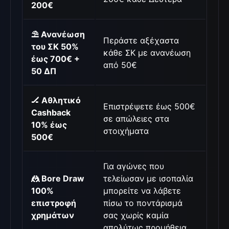
200€
⛱️ Ανανέωση
Περάστε αξέχαστα
του ΣΚ 50%
κάθε ΣΚ με ανανέωση
έως 700€ +
από 50€
50 ΔΠ
🏒 Αθλητικό
Επιστρέψετε έως 500€
Cashback
σε απώλειες στα
10% έως
στοιχήματα
500€
Για αγώνες που
🤼 Bore Draw
τελείωσαν με ισοπαλία
100%
μπορείτε να λάβετε
επιστροφή
πίσω το ποντάρισμά
χρημάτων
σας χωρίς καμία
απολύτως προμήθεια