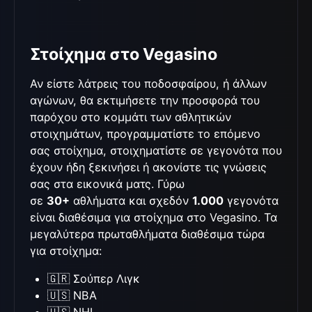
Στοίχημα στο Vegasino
Αν είστε λάτρεις του ποδοσφαίρου, ή άλλων
αγώνων, θα εκτιμήσετε την προσφορά του
παρόχου στο κομμάτι των αθλητικών
στοιχημάτων, προγραμματίστε το επόμενο
σας στοίχημα, στοιχηματίστε σε γεγονότα που
έχουν ήδη ξεκινήσει ή ακονίστε τις γνώσεις
σας στα εικονικά ματς. Γύρω
σε
30+
αθλήματα και σχεδόν
1.000
γεγονότα
είναι διαθέσιμα για στοίχημα στο Vegasino. Τα
μεγαλύτερα πρωταθλήματα διαθέσιμα τώρα
για στοίχημα:
🇬🇷 Σούπερ Λιγκ
🇺🇸 NBA