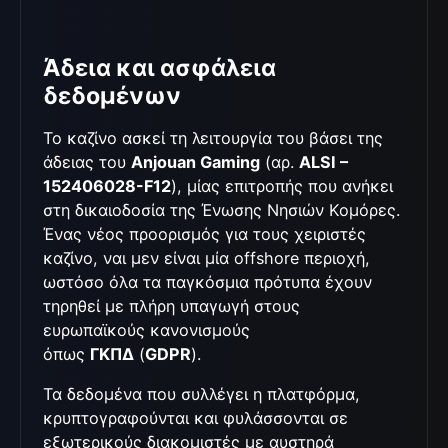
Άδεια και ασφάλεια
δεδομένων
Το καζίνο ασκεί τη λειτουργία του βάσει της
άδειας του
Anjouan Gaming
(αρ.
ALSI –
152406028-F12
), μίας επιτροπής που ανήκει
στη δικαιοδοσία της Ένωσης Νησιών Κομόρες.
Ένας νέος προορισμός για τους χειριστές
καζίνο, ναι μεν είναι μία offshore περιοχή,
ωστόσο όλα τα παγκόσμια πρότυπα έχουν
τηρηθεί με πλήρη υπαγωγή στους
ευρωπαϊκούς κανονισμούς
όπως
ΓΚΠΔ
(
GDPR
).
Τα δεδομένα που συλλέγει η πλατφόρμα,
κρυπτογραφούνται και φυλάσσονται σε
εξωτερικούς διακομιστές με αυστηρά