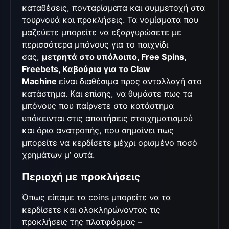
καταθέσεις, πονταρίσματα και συμμετοχή στα
τουρνουά και προκλήσεις. Τα νομίσματα που
μαζεύετε μπορείτε να εξαργυρώσετε με
περισσότερα μπόνους για το παιχνίδι
σας,
μετρητά στο υπόλοιπο, Free Spins,
Freebets, Καβούρια για το Claw
Machine
είναι διαθέσιμα προς ανταλλαγή στο
κατάστημα. Και επίσης, να θυμάστε πως τα
μπόνους που παίρνετε στο κατάστημα
υπόκεινται στις απαιτήσεις στοιχηματισμού
και όρια ανατροπής, που σημαίνει πως
μπορείτε να κερδίσετε μέχρι ορισμένο ποσό
χρημάτων μ’ αυτά.
Περιοχή με προκλήσεις
Όπως είπαμε τα coins μπορείτε να τα
κερδίσετε και ολοκληρώνοντας τις
προκλήσεις της πλατφόρμας –