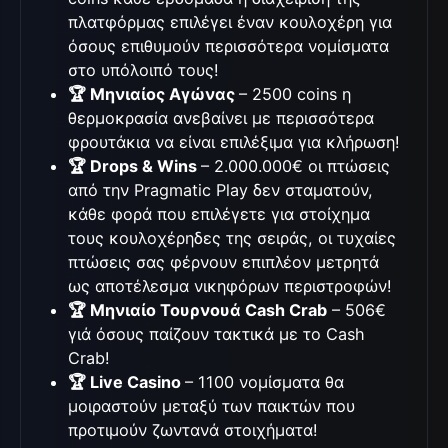
πλατφόρμας επιλέγει έναν κουλοχέρη για
όσους επιθυμούν περισσότερα νομίσματα
στο υπόλοιπό τους!
🏆 Μηνιαίος Αγώνας
– 2500 coins η
θερμοκρασία ανεβαίνει με περισσότερα
φρουτάκια να είναι επιλέξιμα για κλήρωση!
🏆 Drops & Wins
– 2.000.000€ οι πτώσεις
από την Pragmatic Play δεν σταματούν,
κάθε φορά που επιλέγετε για στοίχημα
τους κουλοχέρηδες της σειράς, οι τυχαίες
πτώσεις σας φέρνουν επιπλέον μετρητά
ως αποτέλεσμα νικηφόρων περιστροφών!
🏆 Μηνιαίο Τουρνουά Cash Crab
– 506€
γιά όσους παίζουν τακτικά με το Cash
Crab!
🏆 Live Casino
– 1100 νομίσματα θα
μοιραστούν μεταξύ των παικτών που
προτιμούν ζωντανά στοιχήματα!