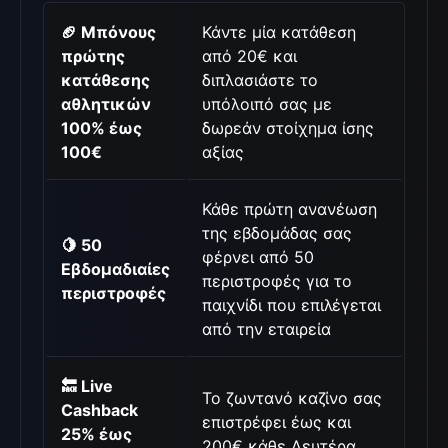
🏈 Μπόνους
Κάντε μία κατάθεση
πρώτης
από 20€ και
κατάθεσης
διπλασιάστε το
αθλητικών
υπόλοιπό σας με
100% έως
δωρεάν στοίχημα ίσης
100€
αξίας
Κάθε πρώτη ανανέωση
της εβδομάδας σας
🍋 50
φέρνει από 50
Εβδομαδιαίες
περιστροφές για το
περιστροφές
παιχνίδι που επιλέγεται
από την εταιρεία
🔙 Live
Το ζωντανό καζίνο σας
Cashback
επιστρέφει έως και
25% έως
200€ κάθε Δευτέρα