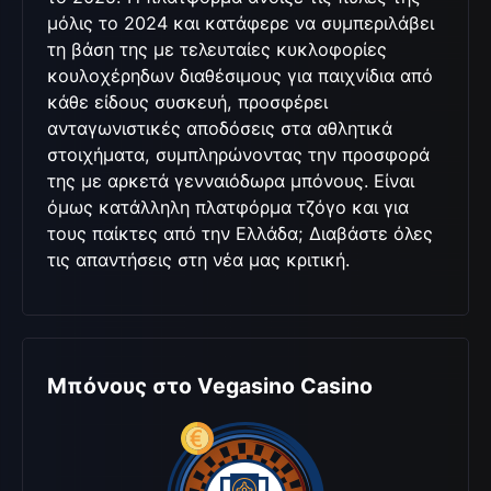
μόλις το 2024 και κατάφερε να συμπεριλάβει
τη βάση της με τελευταίες κυκλοφορίες
κουλοχέρηδων διαθέσιμους για παιχνίδια από
κάθε είδους συσκευή, προσφέρει
ανταγωνιστικές αποδόσεις στα αθλητικά
στοιχήματα, συμπληρώνοντας την προσφορά
της με αρκετά γενναιόδωρα μπόνους. Είναι
όμως κατάλληλη πλατφόρμα τζόγο και για
τους παίκτες από την Ελλάδα; Διαβάστε όλες
τις απαντήσεις στη νέα μας κριτική.
Μπόνους στο Vegasino Casino