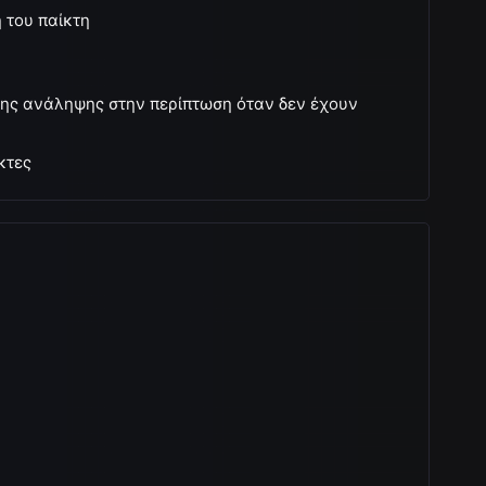
 του παίκτη
 της ανάληψης στην περίπτωση όταν δεν έχουν
ίκτες