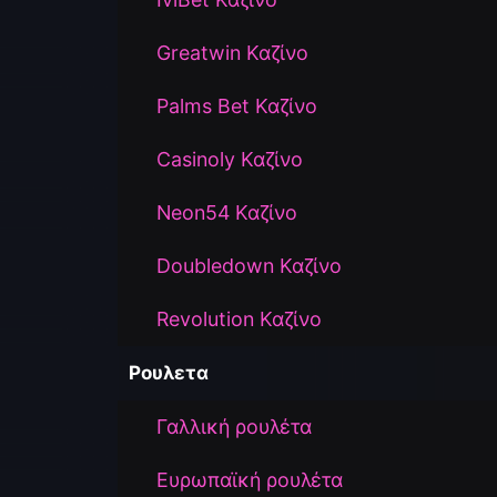
Greatwin Καζίνο
Palms Bet Καζίνο
Casinoly Καζίνο
Neon54 Καζίνο
Doubledown Καζίνο
Revolution Καζίνο
Ρουλετα
Γαλλική ρουλέτα
Ευρωπαϊκή ρουλέτα