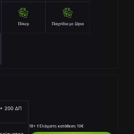
Πόκερ
Παιχνίδια με ζάρια
 + 200 ΔΠ
18+ ❗️ Ελάχιστη κατάθεση 10€