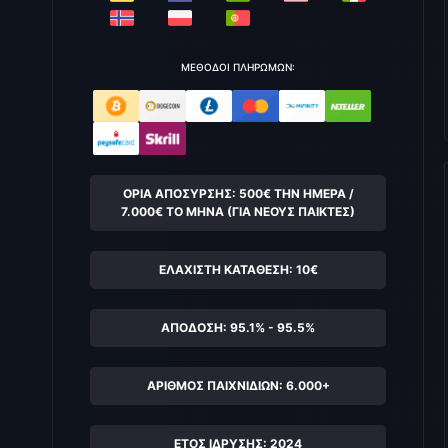
ΜΈΘΟΔΟΙ ΠΛΗΡΩΜΏΝ:
ΌΡΙΑ ΑΠΌΣΥΡΣΗΣ: 500€ ΤΗΝ ΗΜΈΡΑ /
7.000€ ΤΟ ΜΉΝΑ (ΓΙΑ ΝΈΟΥΣ ΠΑΊΚΤΕΣ)
ΕΛΆΧΙΣΤΗ ΚΑΤΆΘΕΣΗ: 10€
ΑΠΌΔΟΣΗ: 95.1% - 95.5%
ΑΡΙΘΜΌΣ ΠΑΙΧΝΙΔΙΏΝ: 6.000+
ΈΤΟΣ ΊΔΡΥΣΗΣ: 2024