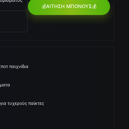
ορίσματος
💰ΑΙΤΗΣΗ ΜΠΟΝΟΥΣ💰
κποτ παιχνίδια
σματα
για τυχερούς παίκτες