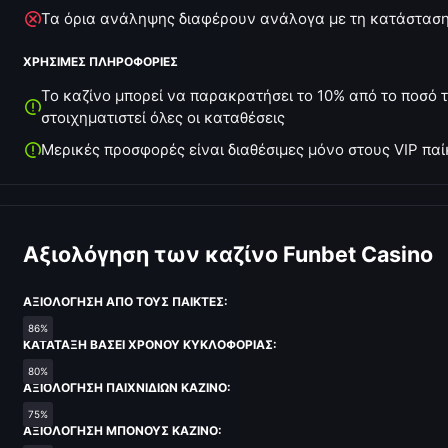
Τα όρια ανάληψης διαφέρουν ανάλογα με τη κατάσταση
ΧΡΉΣΙΜΕΣ ΠΛΗΡΟΦΟΡΊΕΣ
Το καζίνο μπορεί να παρακρατήσει το 10% από το ποσό
στοιχηματιστεί όλες οι καταθέσεις
Μερικές προσφορές είναι διαθέσιμες μόνο στους VIP πα
Αξιολόγηση των καζίνο Funbet Casino
ΑΞΙΟΛΌΓΗΣΗ ΑΠΌ ΤΟΥΣ ΠΑΊΚΤΕΣ:
86%
ΚΑΤΆΤΑΞΗ ΒΆΣΕΙ ΧΡΌΝΟΥ ΚΥΚΛΟΦΟΡΊΑΣ:
80%
ΑΞΙΟΛΌΓΗΣΗ ΠΑΙΧΝΙΔΙΏΝ ΚΑΖΊΝΟ:
75%
ΑΞΙΟΛΌΓΗΣΗ ΜΠΌΝΟΥΣ ΚΑΖΊΝΟ: