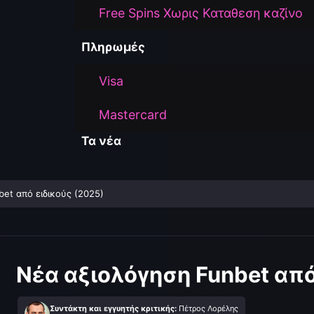
Free Spins Χωρις Καταθεση καζίνο
Πληρωμές
Visa
Mastercard
Τα νέα
et από ειδικούς (2025)
Νέα αξιολόγηση Funbet από
Συντάκτη και εγγυητής κριτικής:
Πέτρος Λορέλης