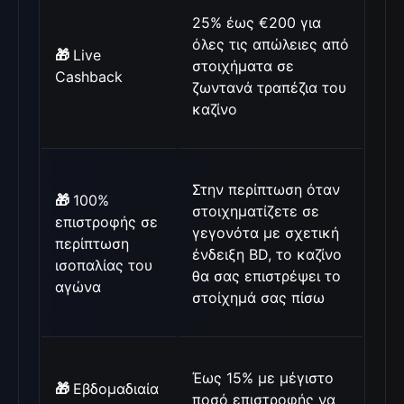
25% έως €200 για
όλες τις απώλειες από
🎁
Live
στοιχήματα σε
Cashback
ζωντανά τραπέζια του
καζίνο
Στην περίπτωση όταν
🎁
100%
στοιχηματίζετε σε
επιστροφής σε
γεγονότα με σχετική
περίπτωση
ένδειξη BD, το καζίνο
ισοπαλίας του
θα σας επιστρέψει το
αγώνα
στοίχημά σας πίσω
Έως 15% με μέγιστο
🎁
Εβδομαδιαία
ποσό επιστροφής να