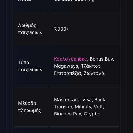
Αριθμός
7.000+
παιχνιδιών
Κουλοχέρηδες
, Bonus Buy,
Τύποι
Megaways, Τζάκποτ,
παιχνιδιών
Επιτραπέζια, Ζωντανά
Mastercard, Visa, Bank
Μέθοδοι
Transfer, Mifinity, Volt,
πληρωμής
Binance Pay, Crypto