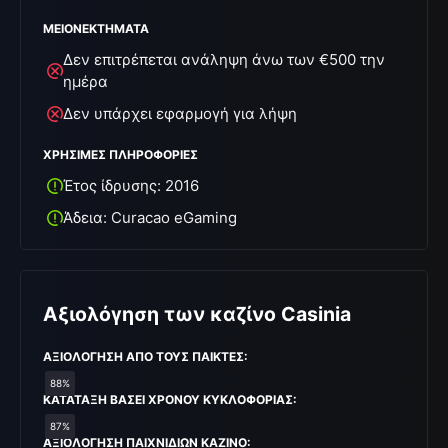
ΜΕΙΟΝΕΚΤΉΜΑΤΑ
Δεν επιτρέπεται ανάληψη άνω των €500 την
ημέρα
Δεν υπάρχει εφαρμογή για λήψη
ΧΡΉΣΙΜΕΣ ΠΛΗΡΟΦΟΡΊΕΣ
Έτος ίδρυσης: 2016
Άδεια: Curacao eGaming
Αξιολόγηση των καζίνο Casinia
ΑΞΙΟΛΌΓΗΣΗ ΑΠΌ ΤΟΥΣ ΠΑΊΚΤΕΣ:
88%
ΚΑΤΆΤΑΞΗ ΒΆΣΕΙ ΧΡΌΝΟΥ ΚΥΚΛΟΦΟΡΊΑΣ:
87%
ΑΞΙΟΛΌΓΗΣΗ ΠΑΙΧΝΙΔΙΏΝ ΚΑΖΊΝΟ: