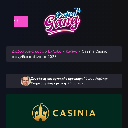
Διαδικτυακα καζινο Ελλάδα
»
Καζίνο
»
Casinia Casino:
παιχνίδια καζίνο το 2025
Συντάκτη και εγγυητής κριτικής:
Πέτρος Λορέλης
Ενημερωμένη κριτική:
20.05.2025