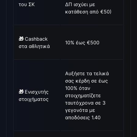
του ΣΚ
ΔΠ ισχύει με
κατάθεση από €50)
🎁
Cashback
10% έως €500
στα αθλητικά
Αυξήστε τα τελικά
σας κέρδη σε έως
100% όταν
🎁
Ενισχυτής
στοιχηματίζετε
στοιχήματος
ταυτόχρονα σε 3
γεγονότα με
αποδόσεις 1.40