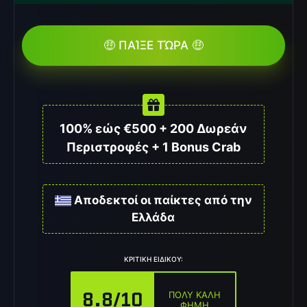
🤑 ΠΑΊΞΕ ΤΏΡΑ 🤑
100% εώς €500 + 200 Δωρεάν
Περιστροφές + 1 Bonus Crab
Αποδεκτοί οι παίκτες από την
Ελλάδα
ΚΡΙΤΙΚΉ ΕΙΔΙΚΟΎ:
8.8/10
ΠΟΛΎ ΚΑΛΉ
ΦΉΜΗ