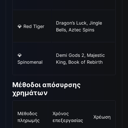
Dragon’s Luck, Jingle
💎 Red Tiger
Bells, Aztec Spins
💎
Demi Gods 2, Majestic
Spinomenal
King, Book of Rebirth
Μέθοδοι απόσυρσης
χρημάτων
Μέθοδος
Χρόνος
Χρέωση
πληρωμής
επεξεργασίας