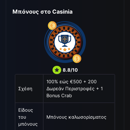
Μπόνους στο Casinia
8.8/10
100% εώς €500 + 200
Σχέση
Δωρεάν Περιστροφές + 1
Bonus Crab
Είδους
του
Μπόνους καλωσορίσματος
μπόνους