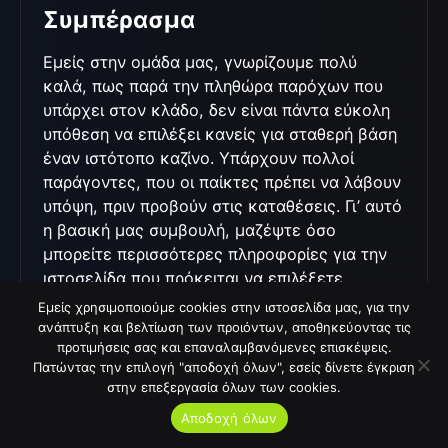
Συμπέρασμα
Εμείς στην ομάδα μας, γνωρίζουμε πολύ
καλά, πως παρά την πληθώρα παρόχων που
υπάρχει στον κλάδο, δεν είναι πάντα εύκολη
υπόθεση να επιλέξει κανείς για σταθερή βάση
έναν ιστότοπο καζίνο. Υπάρχουν πολλοί
παράγοντες, που οι παίκτες πρέπει να λάβουν
υπόψη, πριν προβούν στις καταθέσεις. Γι’ αυτό
η βασική μας συμβουλή, μαζέψτε όσο
μπορείτε περισσότερες πληροφορίες για την
ιστοσελίδα που πρόκειται να επιλέξετε,
εξετάστε όλες τις casinia κριτικες που
Εμείς χρησιμοποιούμε cookies στην ιστοσελίδα μας, για την
μπορείτε να ανακαλύψτε και πάρτε μία
ανάπτυξη και βελτίωση των προιόντων, αποθηκεύοντας τις
προτιμήσεις σας και επαναλαμβανόμενες επισκέψεις.
εμπεριστατωμένη απόφαση να εγγραφείτε. Η
Πατώντας την επιλογή "αποδοχή όλων", εσείς δίνετε έγκριση
ομάδα μας, είναι πάντα δίπλα σας για όλες τις
στην επεξεργασία όλων των cookies.
πληροφορίες που μπορεί να χρειαστείτε.
Αποδοχή όλων
TOP 3 εναλλακτικά καζίνο για