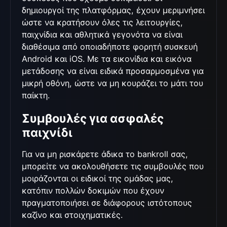
δημιουργοί της πλατφόρμας, έχουν μεριμνήσει
ώστε να κρατήσουν όλες τις λειτουργίες,
παιχνίδια και αθλητικά γεγονότα να είναι
διαθέσιμα από οποιαδήποτε φορητή συσκευή
Android και iOS. Με τα εικονίδια και εικόνα
μετάδοσης να είναι ειδικά προσαρμοσμένα για
μικρή οθόνη, ώστε να μη κουράζει το μάτι του
παίκτη.
Συμβουλές για ασφαλές
παιχνίδι
Για να μη ρισκάρετε άδικα το bankroll σας,
μπορείτε να ακολουθήσετε τις συμβουλές που
μοιράζονται οι ειδικοί της ομάδας μας,
κατόπιν πολλών δοκιμών που έχουν
πραγματοποιήσει σε διάφορους ιστότοπους
καζίνο και στοιχηματικές.