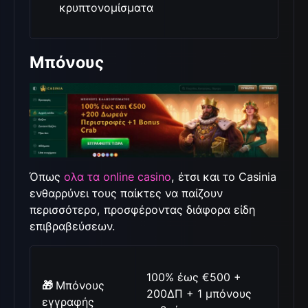
κρυπτονομίσματα
Μπόνους
Όπως
ολα τα online casino
, έτσι και το Casinia
ενθαρρύνει τους παίκτες να παίζουν
περισσότερο, προσφέροντας διάφορα είδη
επιβραβεύσεων.
100% έως €500 +
🎁
Μπόνους
200ΔΠ + 1 μπόνους
εγγραφής